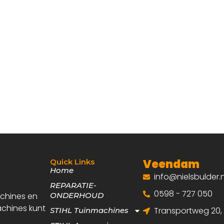
Veendam
Quick Links
Home
info@nielsbulder.n
REPARATIE-
0598 - 727 050
achines en
ONDERHOUD
achines kunt
Transportweg 20
STIHL Tuinmachines