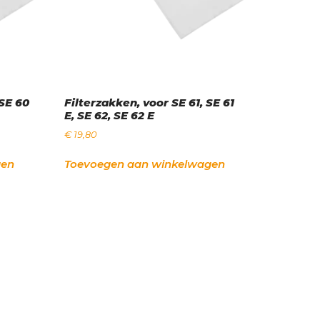
 SE 60
Filterzakken, voor SE 61, SE 61
E, SE 62, SE 62 E
€
19,80
gen
Toevoegen aan winkelwagen