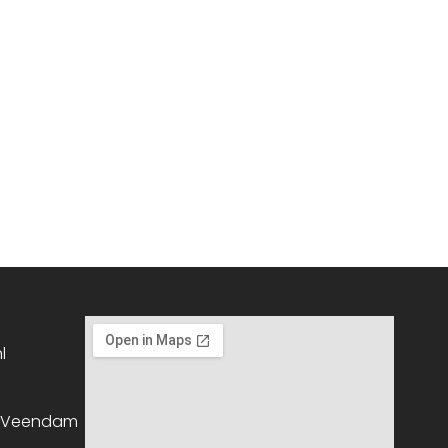
l
, Veendam