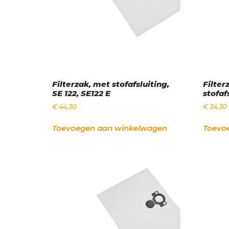
Filterzak, met stofafsluiting,
Filter
SE 122, SE122 E
stofaf
€
44,30
€
34,30
Toevoegen aan winkelwagen
Toevo