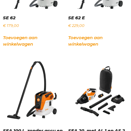
SE 62
SE 62 E
€
179,00
€
229,00
Toevoegen aan
Toevoegen aan
winkelwagen
winkelwagen
SEA 100 L, zonder accu en
SEA 20, met AL 1 en AS 2