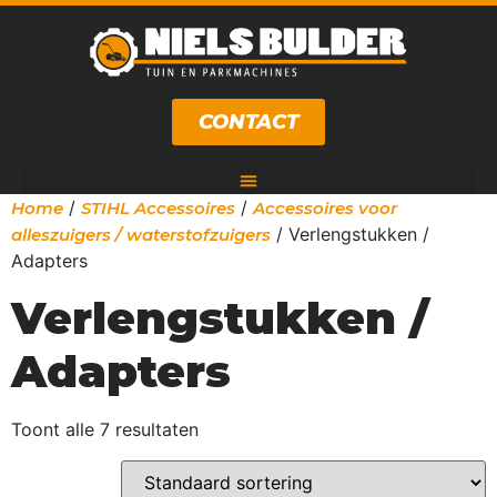
CONTACT
/
/
Home
STIHL Accessoires
Accessoires voor
/ Verlengstukken /
alleszuigers / waterstofzuigers
Adapters
Verlengstukken /
Adapters
Toont alle 7 resultaten