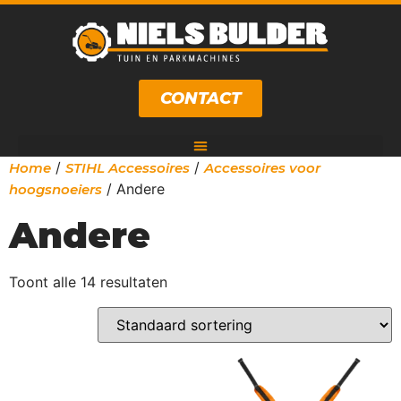
CONTACT
/
/
Home
STIHL Accessoires
Accessoires voor
/ Andere
hoogsnoeiers
Andere
Toont alle 14 resultaten