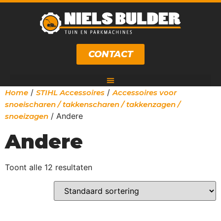
CONTACT
/
/
Home
STIHL Accessoires
Accessoires voor
snoeischaren / takkenscharen / takkenzagen /
/ Andere
snoeizagen
Andere
Toont alle 12 resultaten