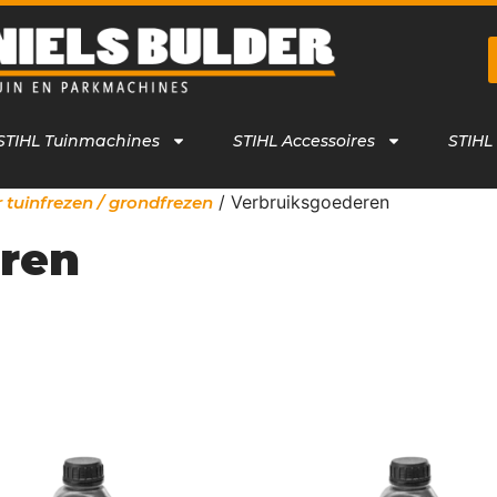
STIHL Tuinmachines
STIHL Accessoires
STIHL
/ Verbruiksgoederen
 tuinfrezen / grondfrezen
ren