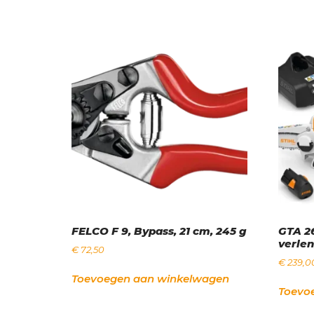
FELCO F 9, Bypass, 21 cm, 245 g
GTA 26
verle
€
72,50
€
239,0
Toevoegen aan winkelwagen
Toevo