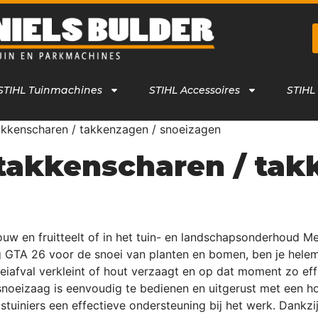
STIHL Tuinmachines
STIHL Accessoires
STIHL
akkenscharen / takkenzagen / snoeizagen
 takkenscharen / tak
nbouw en fruitteelt of in het tuin- en landschapsonderhou
TA 26 voor de snoei van planten en bomen, ben je helemaal 
eiafval verkleint of hout verzaagt en op dat moment zo effi
snoeizaag is eenvoudig te bedienen en uitgerust met een 
stuiniers een effectieve ondersteuning bij het werk. Dankzi