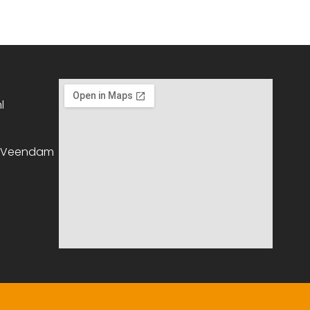
l
, Veendam