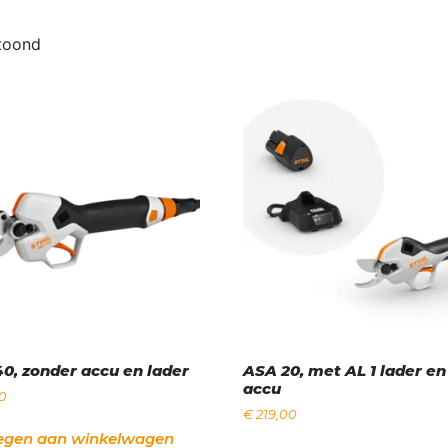
etoond
0, zonder accu en lader
ASA 20, met AL 1 lader en
accu
0
€
219,00
egen aan winkelwagen