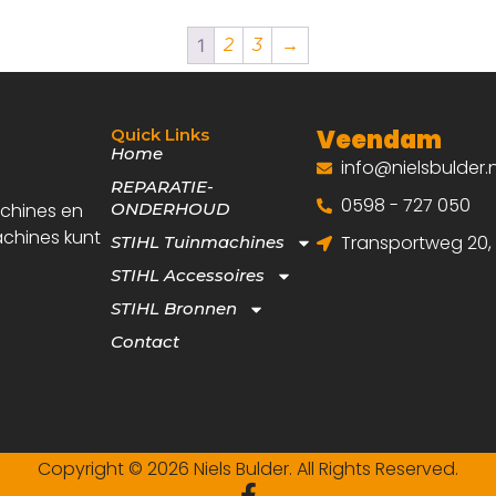
1
2
3
→
Veendam
Quick Links
Home
info@nielsbulder.n
REPARATIE-
0598 - 727 050
achines en
ONDERHOUD
achines kunt
Transportweg 20
STIHL Tuinmachines
STIHL Accessoires
STIHL Bronnen
Contact
Copyright © 2026 Niels Bulder. All Rights Reserved.