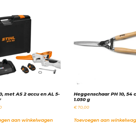
, met AS 2 accu en AL 5-
Heggenschaar PH 10, 54 
r
1.050 g
0
€
70,00
egen aan winkelwagen
Toevoegen aan winkelwa