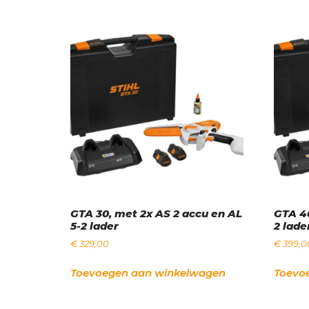
GTA 30, met 2x AS 2 accu en AL
GTA 40
5-2 lader
2 lade
€
329,00
€
399,0
Toevoegen aan winkelwagen
Toevo