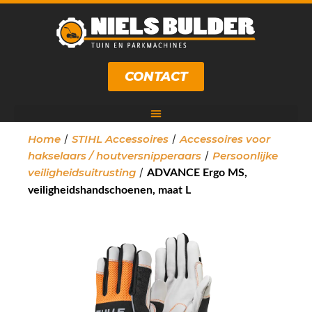
CONTACT
/
/
Home
STIHL Accessoires
Accessoires voor
/
hakselaars / houtversnipperaars
Persoonlijke
/
veiligheidsuitrusting
ADVANCE Ergo MS,
veiligheidshandschoenen, maat L