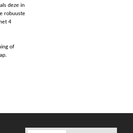
ls deze in
De robuuste
met 4
ing of
ap.