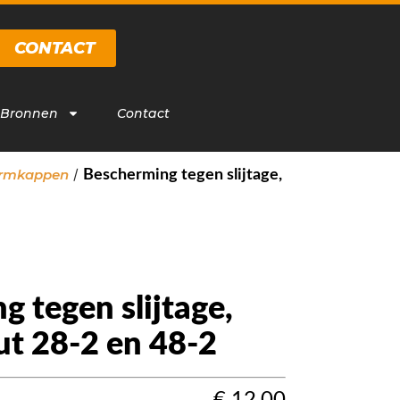
CONTACT
 Bronnen
Contact
/
rmkappen
Bescherming tegen slijtage,
 tegen slijtage,
ut 28-2 en 48-2
€
12,00