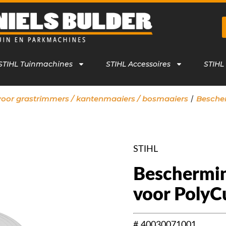
STIHL Tuinmachines
STIHL Accessoires
STIHL
/
voor grastrimmers / kantenmaaiers / bosmaaiers
Besche
STIHL
Bescherming
voor PolyC
# 40030071001