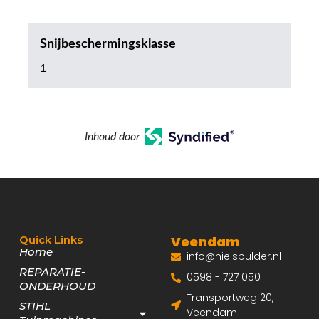
Snijbeschermingsklasse
1
Inhoud door
Quick Links
Veendam
Home
info@nielsbulder.nl
REPARATIE-
0598 - 727 050
ONDERHOUD
Transportweg 20,
STIHL
Veendam