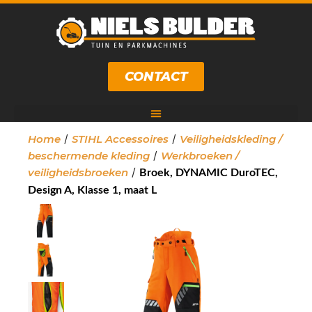
CONTACT
/
/
Home
STIHL Accessoires
Veiligheidskleding /
/
beschermende kleding
Werkbroeken /
/
veiligheidsbroeken
Broek, DYNAMIC DuroTEC,
Design A, Klasse 1, maat L