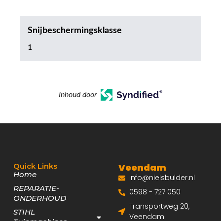
Snijbeschermingsklasse
1
Inhoud door
Quick Links
Veendam
Home
info@nielsbulder.nl
REPARATIE-
0598 - 727 050
ONDERHOUD
Transportweg 20,
STIHL
Veendam