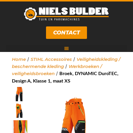
CONTACT
/
/
Home
STIHL Accessoires
Veiligheidskleding /
/
beschermende kleding
Werkbroeken /
/
veiligheidsbroeken
Broek, DYNAMIC DuroTEC,
Design A, Klasse 1, maat XS