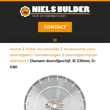
CONTACT
/
/
Home
STIHL Accessoires
Accessoires voor
/
doorslijpers / bandenzagen
Doorslijpschijven
/
diamant
Diamant-doorslijpschijf, Ø 230mm, D-
G80