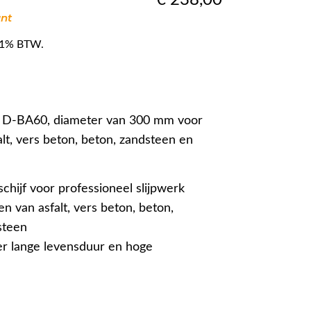
ant
f 21% BTW.
jf D-BA60, diameter van 300 mm voor
alt, vers beton, beton, zandsteen en
chijf voor professioneel slijpwerk
en van asfalt, vers beton, beton,
steen
er lange levensduur en hoge