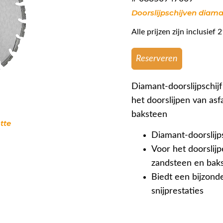
Doorslijpschijven diam
Alle prijzen zijn inclusie
Reserveren
Diamant-doorslijpschi
het doorslijpen van asf
baksteen
tte
Diamant-doorslijps
Voor het doorslijp
zandsteen en bak
Biedt een bijzond
snijprestaties