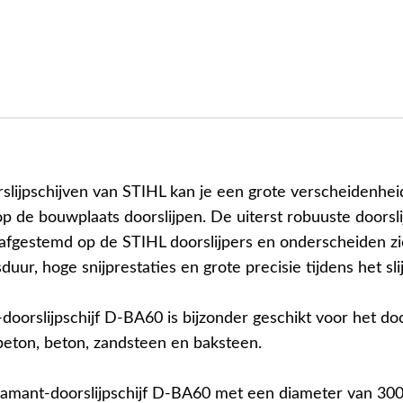
slijpschijven van STIHL kan je een grote verscheidenhei
p de bouwplaats doorslijpen. De uiterst robuuste doorsli
t afgestemd op de STIHL doorslijpers en onderscheiden z
duur, hoge snijprestaties en grote precisie tijdens het sli
oorslijpschijf D-BA60 is bijzonder geschikt voor het doo
 beton, beton, zandsteen en baksteen.
amant-doorslijpschijf D-BA60 met een diameter van 30