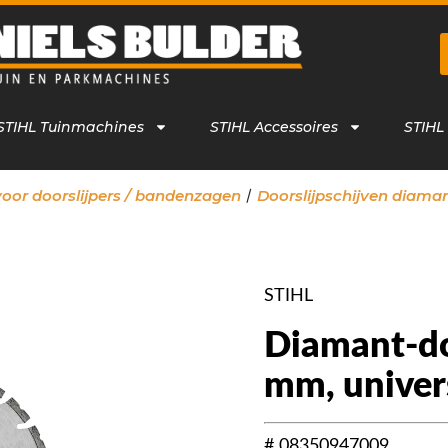
STIHL Tuinmachines
STIHL Accessoires
STIHL
/
voor doorslijpers / bandenzagen
Doorslijpschijven diama
STIHL
Diamant-doo
mm, univer
# 08350947009