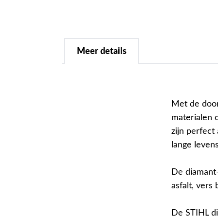
Meer details
Met de door
materialen o
zijn perfec
lange levens
De diamant-d
asfalt, vers
De STIHL di