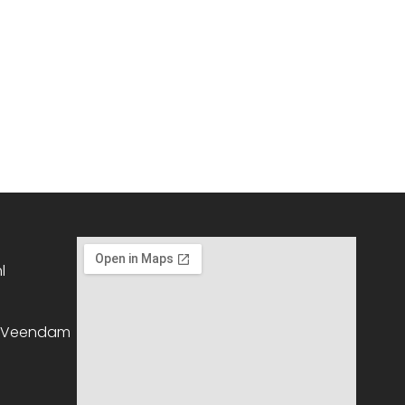
l
, Veendam