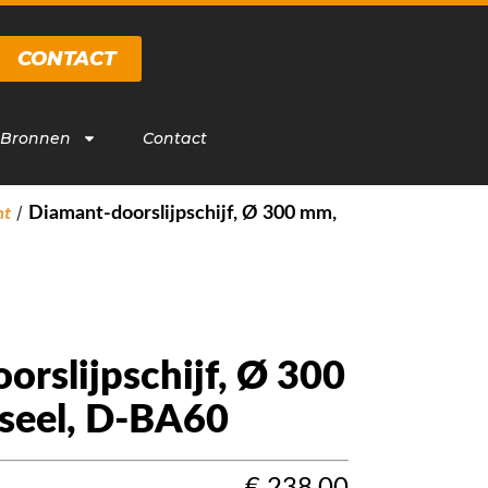
CONTACT
 Bronnen
Contact
/
nt
Diamant-doorslijpschijf, Ø 300 mm,
rslijpschijf, Ø 300
seel, D-BA60
€
238,00