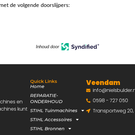
met de volgende doorslijpers:
Inhoud door
Veendam
Quick Links
Home
info@nielsbulder.n
REPARATIE-
0598 - 727 050
achines en
ONDERHOUD
achines kunt
Transportweg 20
STIHL Tuinmachines
STIHL Accessoires
STIHL Bronnen