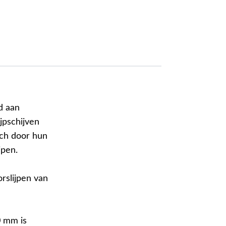
d aan
jpschijven
ich door hun
jpen.
rslijpen van
0 mm is