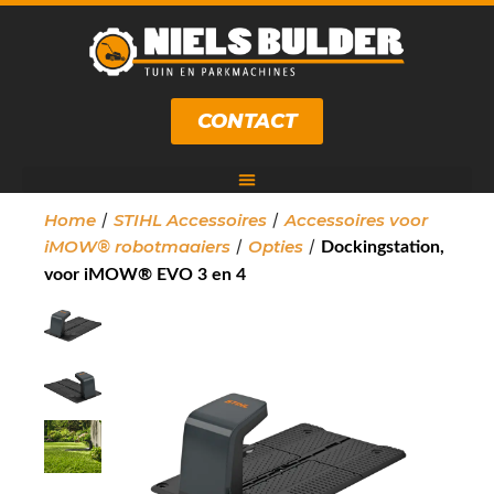
CONTACT
/
/
Home
STIHL Accessoires
Accessoires voor
/
/
iMOW® robotmaaiers
Opties
Dockingstation,
voor iMOW® EVO 3 en 4