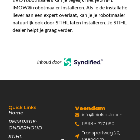
EVO robotmaaiers kan je tegelijk met je STIHL
iMOW® robotmaaier installeren. Als je de installatie
liever aan een expert overlaat, kan je je robotmaaier
natuurlijk ook door STIHL laten installeren. Je STIHL
dealer helpt je graag verder.
Inhoud door
Quick Links
Veendam
Home
info@nielsbulder.nl
REPARATIE-
0598 - 727 050
ONDERHOUD
Transportweg 20,
STIHL
Veendam