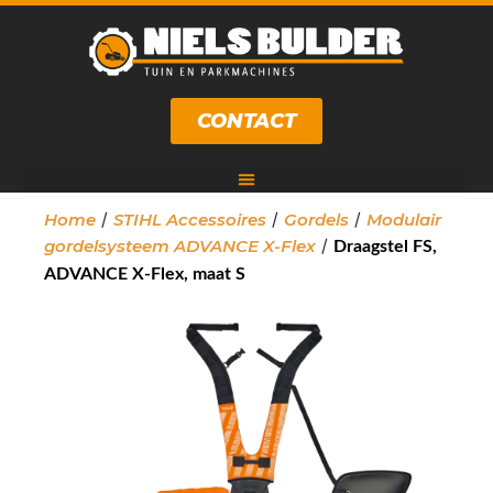
CONTACT
/
/
/
Home
STIHL Accessoires
Gordels
Modulair
/
gordelsysteem ADVANCE X-Flex
Draagstel FS,
ADVANCE X-Flex, maat S