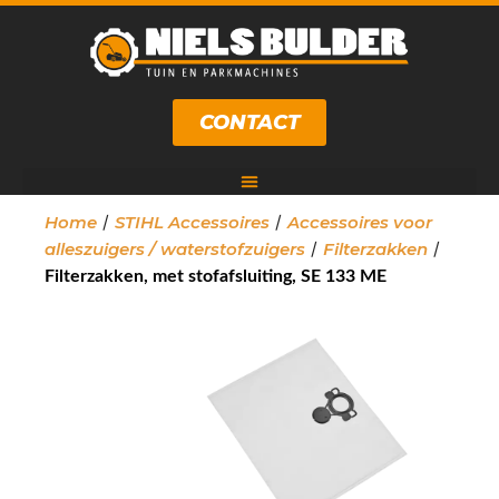
CONTACT
/
/
Home
STIHL Accessoires
Accessoires voor
/
/
alleszuigers / waterstofzuigers
Filterzakken
Filterzakken, met stofafsluiting, SE 133 ME