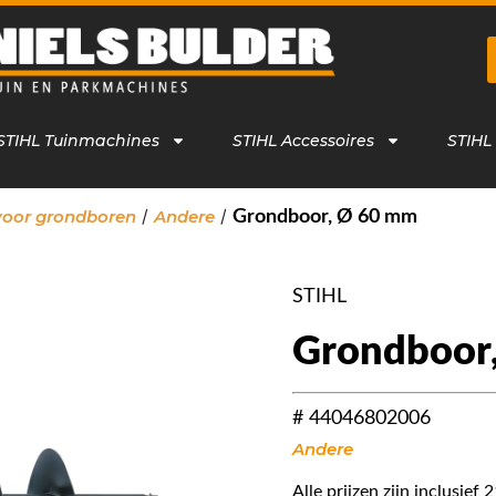
STIHL Tuinmachines
STIHL Accessoires
STIHL
/
/
voor grondboren
Andere
Grondboor, Ø 60 mm
STIHL
Grondboor
# 44046802006
Andere
Alle prijzen zijn inclusie