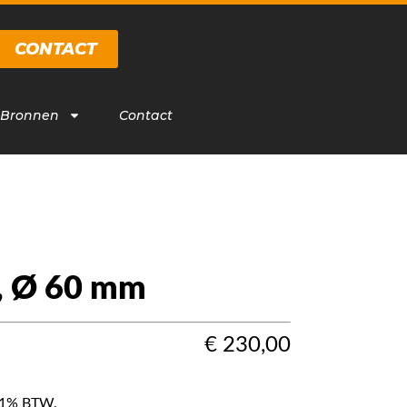
CONTACT
 Bronnen
Contact
, Ø 60 mm
€
230,00
f 21% BTW.