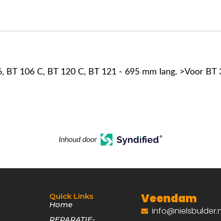
, BT 106 C, BT 120 C, BT 121 - 695 mm lang. >Voor BT 
Inhoud door
Veendam
Quick Links
Home
info@nielsbulder.n
REPARATIE-