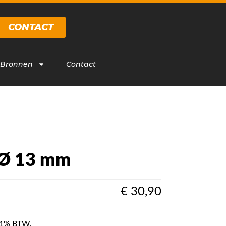
CONTACT
 Bronnen
Contact
 Ø 13 mm
€
30,90
f 21% BTW.