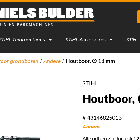
STIHL Tuinmachines
STIHL Accessoires
STIHL
/
/
voor grondboren
Andere
Houtboor, Ø 13 mm
STIHL
Houtboor,
# 43146825013
Andere
Alle prijzen zijn inclusie