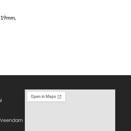
n 19mm,
l
, Veendam