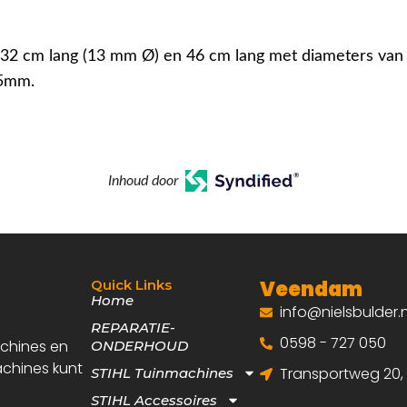
32 cm lang (13 mm Ø) en 46 cm lang met diameters va
5mm.
Inhoud door
Veendam
Quick Links
Home
info@nielsbulder.n
REPARATIE-
0598 - 727 050
achines en
ONDERHOUD
achines kunt
Transportweg 20
STIHL Tuinmachines
STIHL Accessoires