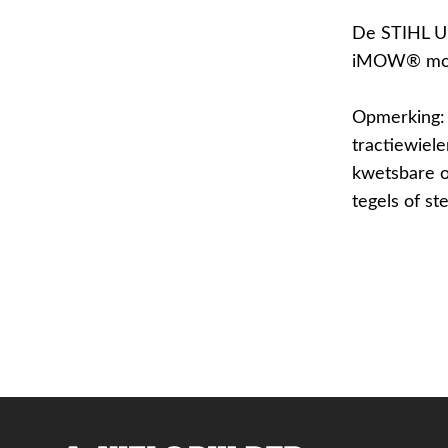
De STIHL U
iMOW® mod
Opmerking: 
tractiewiel
kwetsbare o
tegels of ste