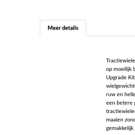
Meer details
Tractiewiel
op moeilijk
Upgrade Kit
wielgewicht
ruw en hell
een betere g
tractiewiel
maaien zond
gemakkelijk