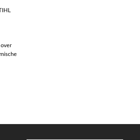
TIHL
 over
amische