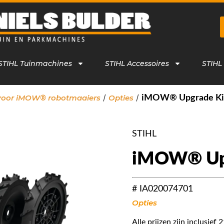
STIHL Tuinmachines
STIHL Accessoires
STIHL
/
/
 voor iMOW® robotmaaiers
Opties
iMOW® Upgrade Ki
STIHL
iMOW® Upg
# IA020074701
Opties
Alle prijzen zijn inclusie