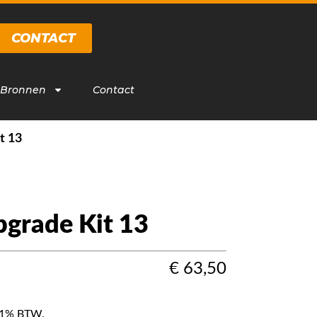
CONTACT
 Bronnen
Contact
t 13
rade Kit 13
€
63,50
f 21% BTW.