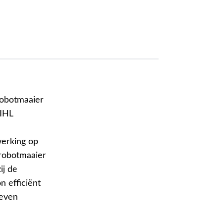
robotmaaier
TIHL
werking op
robotmaaier
ij de
n efficiënt
 even