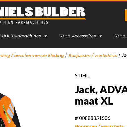
STIHL Tuinmachines
STIHL Accessoires
STIHL
/
/
leding / beschermende kleding
Bosjassen / werkshirts
Ja
STIHL
Jack, ADV
maat XL
# 00883351506
Bosjassen / werkshirts