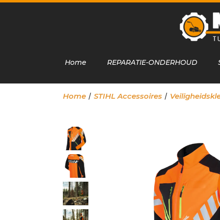
Home
REPARATIE-ONDERHOUD
/
/
Home
STIHL Accessoires
Veiligheidsk