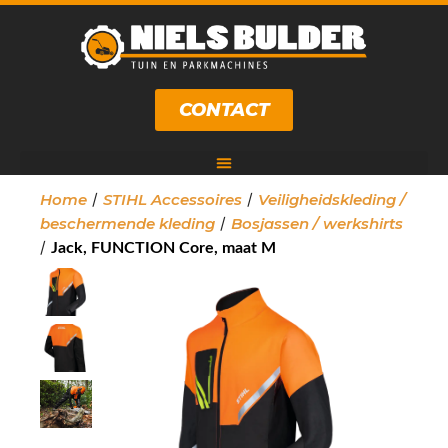
CONTACT
/
/
Home
STIHL Accessoires
Veiligheidskleding /
/
beschermende kleding
Bosjassen / werkshirts
/
Jack, FUNCTION Core, maat M