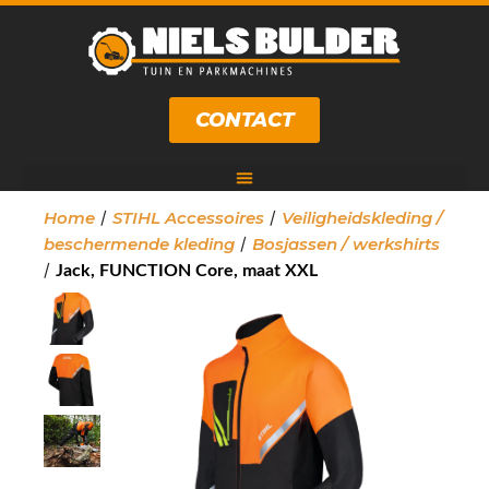
CONTACT
/
/
Home
STIHL Accessoires
Veiligheidskleding /
/
beschermende kleding
Bosjassen / werkshirts
/
Jack, FUNCTION Core, maat XXL