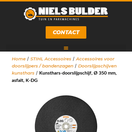
CONTACT
/
/
Home
STIHL Accessoires
Accessoires voor
/
doorslijpers / bandenzagen
Doorslijpschijven
/
kunsthars
Kunsthars-doorslijpschijf, Ø 350 mm,
asfalt, K-DG