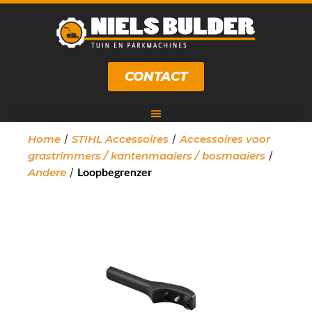
CONTACT
/
/
Home
STIHL Accessoires
Accessoires voor
/
grastrimmers / kantenmaaiers / bosmaaiers
/
Andere
Loopbegrenzer