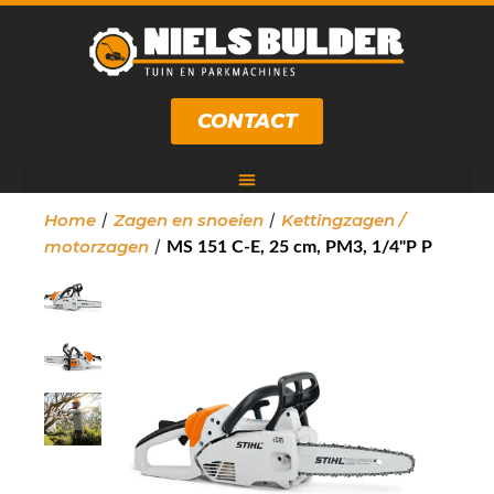
CONTACT
/
/
Home
Zagen en snoeien
Kettingzagen /
/
motorzagen
MS 151 C-E, 25 cm, PM3, 1/4"P P