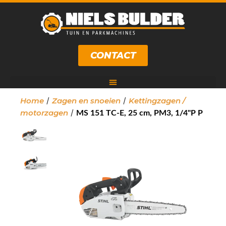
CONTACT
/
/
Home
Zagen en snoeien
Kettingzagen /
/
motorzagen
MS 151 TC-E, 25 cm, PM3, 1/4"P P