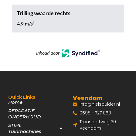
Trillingswaarde rechts
4.9 m/s²
Inhoud door
Quick Links
Veendam
Home
info@nielsbulder.nl
REPARATIE-
0598 - 727 050
ONDERHOUD
Transportweg 20,
STIHL
Veendam
Tuinmachines