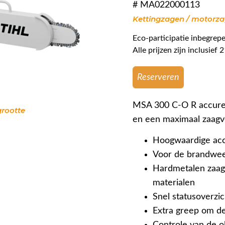
# MA022000113
Kettingzagen / motorz
Eco-participatie inbegrepe
Alle prijzen zijn inclusie
Reserveren
MSA 300 C-O R accured
grootte
en een maximaal zaagv
Hoogwaardige acc
Voor de brandweer
Hardmetalen zaagk
materialen
Snel statusoverzic
Extra greep om de 