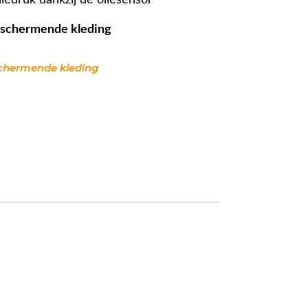
iedruk dankzij de oliesensor
beschermende kleding
schermende kleding