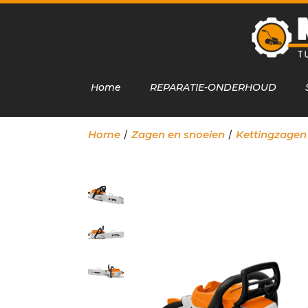
Home
REPARATIE-ONDERHOUD
/
/
Home
Zagen en snoeien
Kettingzagen