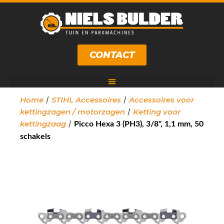
CONTACT
/
/
Home
STIHL Accessoires
Accessoires voor
/
kettingzagen / motorzagen
Ketting voor
/
kettingzaag
Picco Hexa 3 (PH3), 3/8", 1,1 mm, 50
schakels