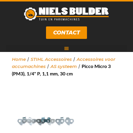
CONTACT
/
/
Home
STIHL Accessoires
Accessoires voor
/
/
accumachines
AS systeem
Picco Micro 3
(PM3), 1/4" P, 1,1 mm, 30 cm