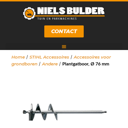
CONTACT
/
/
Home
STIHL Accessoires
Accessoires voor
/
/
grondboren
Andere
Plantgatboor, Ø 76 mm