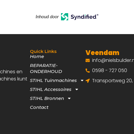
Inhoud door
Veendam
Quick Links
Home
info@nielsbulder.n
REPARATIE-
0598 - 727 050
achines en
ONDERHOUD
achines kunt
Transportweg 20
STIHL Tuinmachines
STIHL Accessoires
STIHL Bronnen
Contact