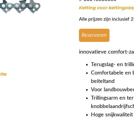
Ketting voor kettingzaa
Alle prijzen zijn inclusie
Reserveren
innovatieve comfort-zaa
Terugslag- en tril
Comfortabele en 
tte
beiteltand
Voor landbouwbed
Trillingsarm en t
knobbelaandrijfsc
Hoge snijkwaliteit