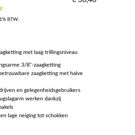
g
f 21% BTW.
gketting met laag trillingsniveau
lingsarme 3/8"-zaagketting
betrouwbare zaagketting met halve
rijven en gelegenheidsgebruikers
erugslagarm werken dankzij
hakels
 en lage neiging tot schokken