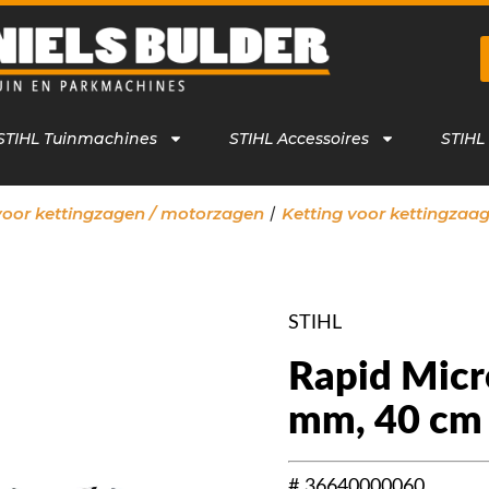
STIHL Tuinmachines
STIHL Accessoires
STIHL
/
voor kettingzagen / motorzagen
Ketting voor kettingzaa
STIHL
Rapid Micro
mm, 40 cm
# 36640000060