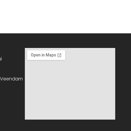
l
, Veendam