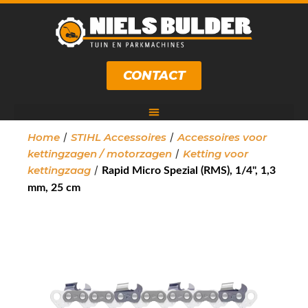
CONTACT
/
/
Home
STIHL Accessoires
Accessoires voor
/
kettingzagen / motorzagen
Ketting voor
/
kettingzaag
Rapid Micro Spezial (RMS), 1/4", 1,3
mm, 25 cm