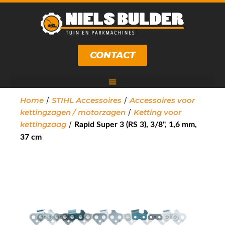
CONTACT
/
/
Home
STIHL Accessoires
Accessoires voor
/
kettingzagen / motorzagen
Ketting voor
/
kettingzaag
Rapid Super 3 (RS 3), 3/8", 1,6 mm,
37 cm