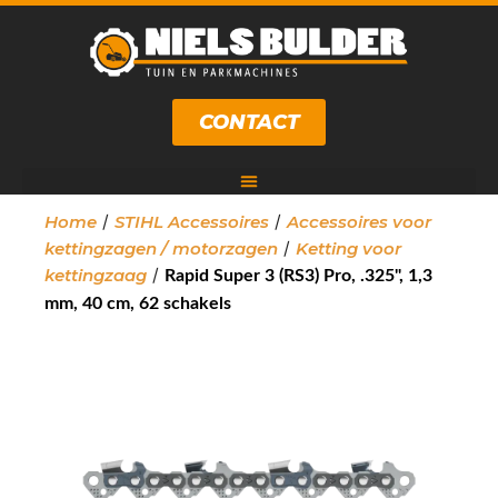
CONTACT
/
/
Home
STIHL Accessoires
Accessoires voor
/
kettingzagen / motorzagen
Ketting voor
/
kettingzaag
Rapid Super 3 (RS3) Pro, .325", 1,3
mm, 40 cm, 62 schakels