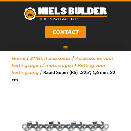
CONTACT
/
/
Home
STIHL Accessoires
Accessoires voor
/
kettingzagen / motorzagen
Ketting voor
/
kettingzaag
Rapid Super (RS), .325", 1,6 mm, 32
cm