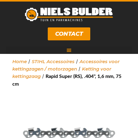
CONTACT
/
/
Home
STIHL Accessoires
Accessoires voor
/
kettingzagen / motorzagen
Ketting voor
/
kettingzaag
Rapid Super (RS), .404", 1,6 mm, 75
cm