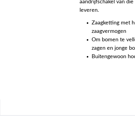
aandrijfschakel van die
leveren.
Zaagketting met 
zaagvermogen
Om bomen te velle
zagen en jonge b
Buitengewoon hoo