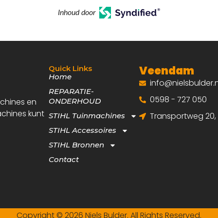
Inhoud door
Veendam
Quick Links
Home
info@nielsbulder.n
REPARATIE-
0598 - 727 050
achines en
ONDERHOUD
achines kunt
Transportweg 20
STIHL Tuinmachines
STIHL Accessoires
STIHL Bronnen
Contact
Copyright © 2026 Niels Bulder. All Rights Reserved.