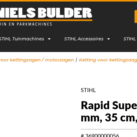
STIHL Tuinmachines
STIHL Accessoires
STIHL
/
voor kettingzagen / motorzagen
Ketting voor kettingzaa
STIHL
Rapid Super
mm, 35 cm,
# 36900000056