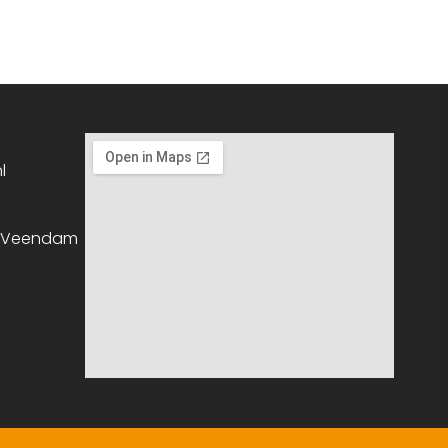
l
, Veendam