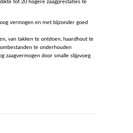
 dikte tot 20 hogere zaagprestaties te
hoog vermogen en met bijzonder goed
n, van takken te ontdoen, haardhout te
oombestanden te onderhouden
g zaagvermogen door smalle slijpvoeg