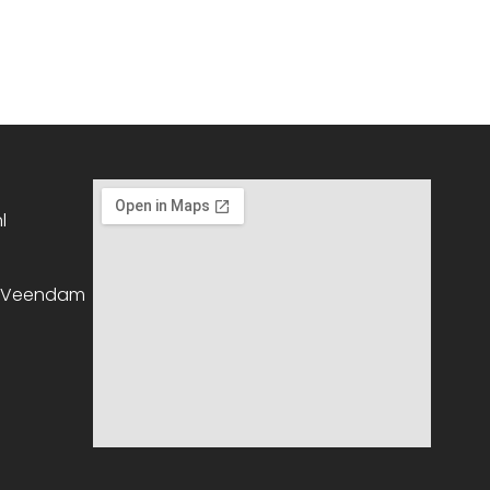
l
, Veendam