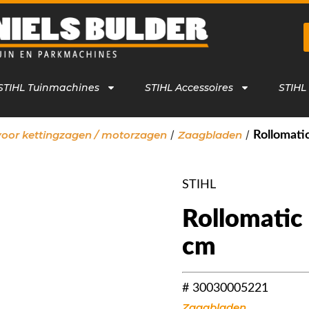
STIHL Tuinmachines
STIHL Accessoires
STIHL
/
/
voor kettingzagen / motorzagen
Zaagbladen
Rollomatic
STIHL
Rollomatic 
cm
# 30030005221
Zaagbladen