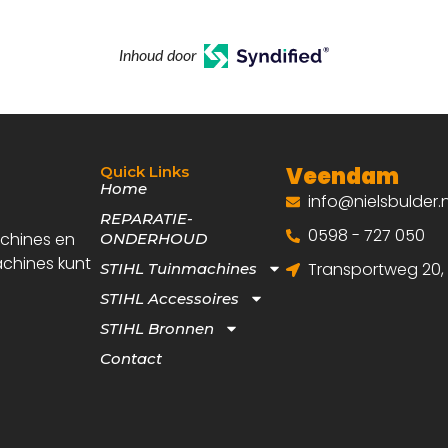
Inhoud door
Veendam
Quick Links
Home
info@nielsbulder.n
REPARATIE-
0598 - 727 050
achines en
ONDERHOUD
achines kunt
Transportweg 20
STIHL Tuinmachines
STIHL Accessoires
STIHL Bronnen
Contact