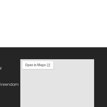
l
, Veendam