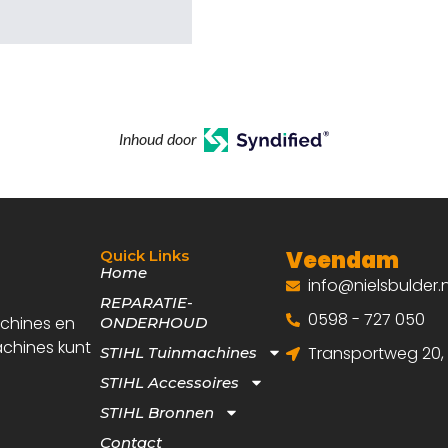
Inhoud door
Veendam
Quick Links
Home
info@nielsbulder.n
REPARATIE-
0598 - 727 050
achines en
ONDERHOUD
achines kunt
Transportweg 20
STIHL Tuinmachines
STIHL Accessoires
STIHL Bronnen
Contact