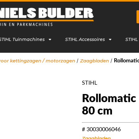
STIHL Tuinmachines
STIHL Accessoires
STIHL
/
/
voor kettingzagen / motorzagen
Zaagbladen
Rollomatic
STIHL
Rollomatic 
80 cm
# 30030006046
Zaagbladen