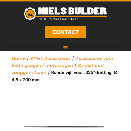
CONTACT
/
/
Home
STIHL Accessoires
Accessoires voor
/
kettingzagen / motorzagen
Onderhoud
/
zaaggarnituren
Ronde vijl, voor .325"-ketting, Ø
4,8 x 200 mm