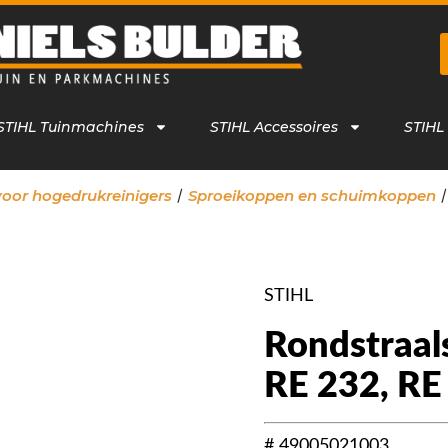
STIHL Tuinmachines
STIHL Accessoires
STIHL
/
voor hogedrukreinigers
Sproeikoppen en schuimkoppen
STIHL
Rondstraal
RE 232, RE
# 49005021003