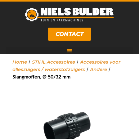
CONTACT
/
/
Home
STIHL Accessoires
Accessoires voor
/
/
alleszuigers / waterstofzuigers
Andere
Slangmoffen, Ø 50/32 mm