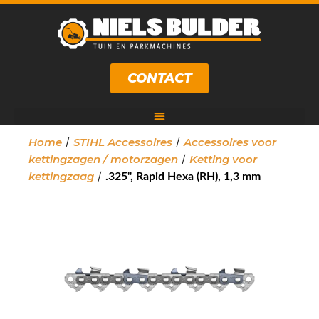
CONTACT
/
/
Home
STIHL Accessoires
Accessoires voor
/
kettingzagen / motorzagen
Ketting voor
/
kettingzaag
.325", Rapid Hexa (RH), 1,3 mm