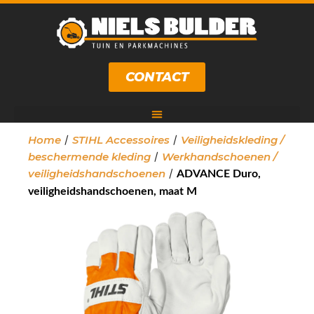
CONTACT
/
/
Home
STIHL Accessoires
Veiligheidskleding /
/
beschermende kleding
Werkhandschoenen /
/
veiligheidshandschoenen
ADVANCE Duro,
veiligheidshandschoenen, maat M