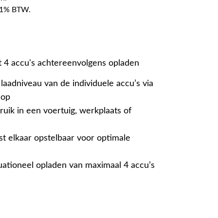
f 21% BTW.
t 4 accu's achtereenvolgens opladen
laadniveau van de individuele accu’s via
nop
uik in een voertuig, werkplaats of
st elkaar opstelbaar voor optimale
tuationeel opladen van maximaal 4 accu’s