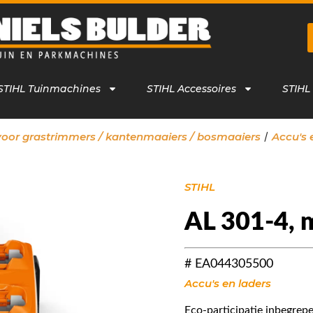
STIHL Tuinmachines
STIHL Accessoires
STIHL
/
voor grastrimmers / kantenmaaiers / bosmaaiers
Accu's 
STIHL
AL 301-4, m
# EA044305500
Accu's en laders
Eco-participatie inbegrepe