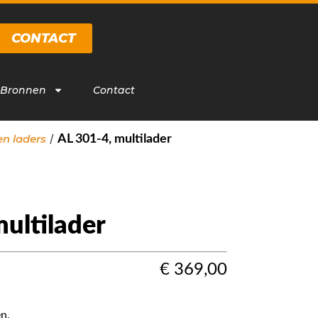
CONTACT
 Bronnen
Contact
/
en laders
AL 301-4, multilader
ultilader
€
369,00
n.