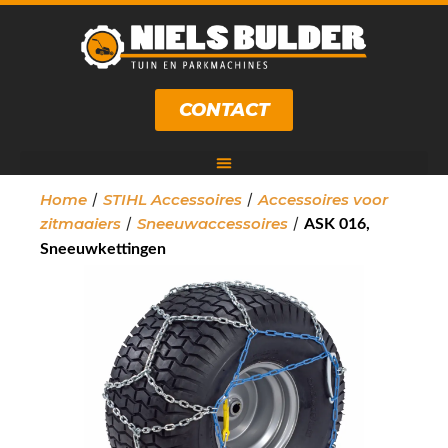
CONTACT
/
/
Home
STIHL Accessoires
Accessoires voor
/
/
zitmaaiers
Sneeuwaccessoires
ASK 016,
Sneeuwkettingen