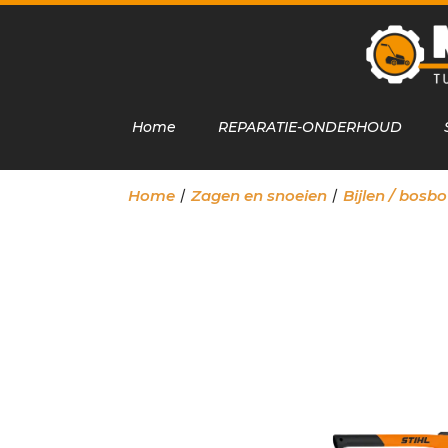
Home
REPARATIE-ONDERHOUD
/
/
Home
Zagen en snoeien
Bijlen / bos