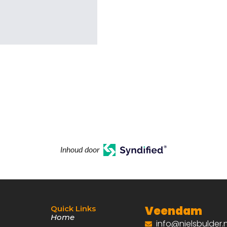
Inhoud door
Veendam
Quick Links
Home
info@nielsbulder.n