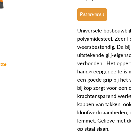
Reserveren
Universele bosbouwbijl
polyamidesteel. Zeer l
weersbestendig. De bij
uitstekende glij-eigens
verbonden. Het opperv
tte
handgreepgedeelte is m
een goede grip bij het 
bijlkop zorgt voor een
krachtensparend werken
kappen van takken, ook
kloofwerkzaamheden, m
lemmet. Gelieve met deze
op staal slaan.