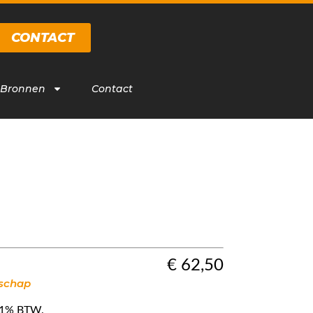
CONTACT
 Bronnen
Contact
€
62,50
dschap
f 21% BTW.