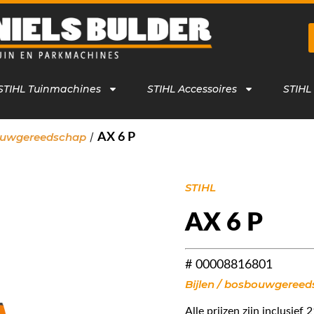
STIHL Tuinmachines
STIHL Accessoires
STIHL
/
bouwgereedschap
AX 6 P
STIHL
AX 6 P
# 00008816801
Bijlen / bosbouwgeree
Alle prijzen zijn inclusie