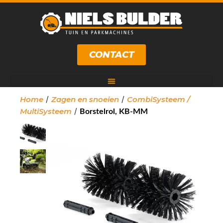
CONTACT
/
/
Home
Zagen en snoeien
CombiSysteem /
/
MultiSysteem
Borstelrol, KB-MM