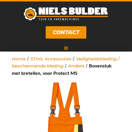
CONTACT
/
/
Home
STIHL Accessoires
Veiligheidskleding /
/
/
beschermende kleding
Andere
Bovenstuk
met bretellen, voor Protect MS