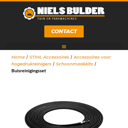
CONTACT
/
/
Home
STIHL Accessoires
Accessoires voor
/
/
hogedrukreinigers
Schoonmaakkits
Buisreinigingsset